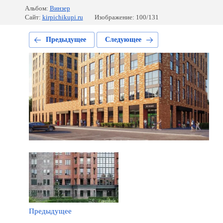
Альбом:
Винзер
Сайт:
kirpichikupi.ru
Изображение: 100/131
Предыдущее
Следующее
Предыдущее